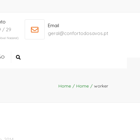
nto
+ 386 40 111 5555
info@yourdomain.com
Email
 / 29
geral@confortodosavos.pt
óvel Nacional)
ÃO
Search
Home
Home
worker
, 2014