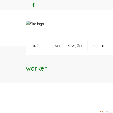
Mon - Sat: 7:00 - 17:00
+ 386 40 111 5555
INÍCIO
APRESENTAÇÃO
SOBRE
Regulamento
Servi
worker
Política de Privacidade
Consu
Política de Cookies
Cuida
Anima
0 c