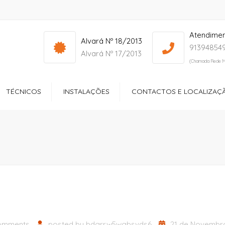
Atendime
info@yourdomain.com
Mon - Sat: 7:00 - 17:00
Alvará Nº 18/2013
913948549
Alvará Nº 17/2013
(Chamada Rede M
TÉCNICOS
INSTALAÇÕES
CONTACTOS E LOCALIZAÇ
ços
Receção
ltório
Quartos
dos Especiais
Zonas de Lazer
ção Sociocultural
Sala de Refeições
Ginásio
omments
posted by
bdgrrw5wgbsvds6
21 de Novembro