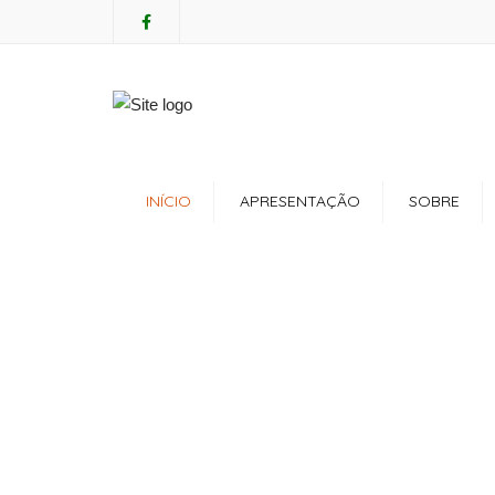
Mon - Sat: 7:00 - 17:00
+ 386 40 111 5555
INÍCIO
APRESENTAÇÃO
SOBRE
Regulamento
Servi
Política de Privacidade
Consu
Política de Cookies
Cuida
Anima