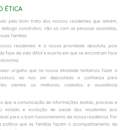
O ÉTICA
udo pelo bom trato dos nossos residentes que advém,
diálogo construtivo, não só com as pessoas assistidas,
uas famílias.
ssos residentes é a nossa prioridade absoluta, pois
a fase da vida difícil e incerta em que se encontram face
utonomia.
maior orgulho que na nossa atividade tentamos fazer a
rocesso, ao nos ser depositada a confiança para
tes utentes os melhores cuidados e assistência
os que a comunicação de informações exatas, precisas e
 o estado e evolução de saúde dos residentes aos
nsável para o bom funcionamento da nossa residência. Por
a política que as famílias façam o acompanhamento da