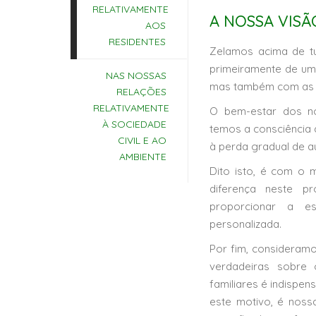
RELATIVAMENTE
A NOSSA VISÃ
AOS
RESIDENTES
Zelamos acima de t
primeiramente de um 
NAS NOSSAS
mas também com as s
RELAÇÕES
RELATIVAMENTE
O bem-estar dos no
À SOCIEDADE
temos a consciência d
CIVIL E AO
à perda gradual de a
AMBIENTE
Dito isto, é com o 
diferença neste p
proporcionar a es
personalizada.
Por fim, consideram
verdadeiras sobre
familiares é indispe
este motivo, é noss