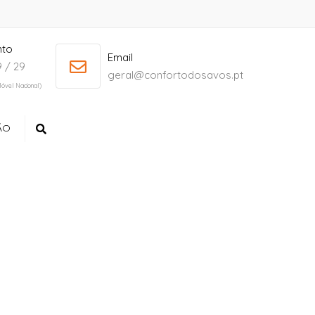
nto
+ 386 40 111 5555
info@yourdomain.com
Email
 / 29
geral@confortodosavos.pt
óvel Nacional)
ÃO
Search