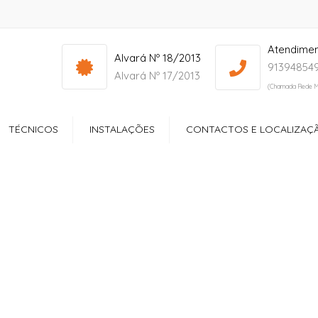
Atendime
info@yourdomain.com
Mon - Sat: 7:00 - 17:00
Alvará Nº 18/2013
913948549
Alvará Nº 17/2013
(Chamada Rede M
TÉCNICOS
INSTALAÇÕES
CONTACTOS E LOCALIZAÇ
ços
Receção
ltório
Quartos
dos Especiais
Zonas de Lazer
ção Sociocultural
Sala de Refeições
Ginásio