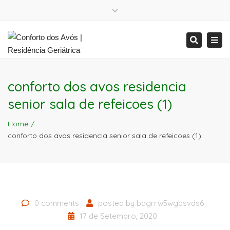
Close
Mon - Sat: 7:00 - 17:00
+ 386 40 111 5555
top
Tog
Search
bar
info@yourdomain.com
Mon - Sat: 7:00 - 17:00
nav
+ 386 40 111 5555
info@yourdomain.com
conforto dos avos residencia
senior sala de refeicoes (1)
Home
conforto dos avos residencia senior sala de refeicoes (1)
0 comments
posted by
bdgrrw5wgbsvds6
17 de Setembro, 2020