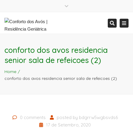
Close
Mon - Sat: 7:00 - 17:00
+ 386 40 111 5555
top
Tog
Search
bar
info@yourdomain.com
Mon - Sat: 7:00 - 17:00
nav
+ 386 40 111 5555
info@yourdomain.com
conforto dos avos residencia
senior sala de refeicoes (2)
Home
conforto dos avos residencia senior sala de refeicoes (2)
0 comments
posted by
bdgrrw5wgbsvds6
17 de Setembro, 2020