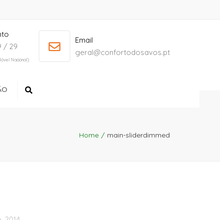
nto
+ 386 40 111 5555
info@yourdomain.com
Email
 / 29
geral@confortodosavos.pt
óvel Nacional)
ÃO
Search
Home
main-sliderdimmed
, 2014