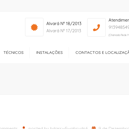
Atendime
info@yourdomain.com
Mon - Sat: 7:00 - 17:00
Alvará Nº 18/2013
913948549
Alvará Nº 17/2013
(Chamada Rede M
TÉCNICOS
INSTALAÇÕES
CONTACTOS E LOCALIZAÇ
ços
Receção
ltório
Quartos
dos Especiais
Zonas de Lazer
ção Sociocultural
Sala de Refeições
Ginásio
comments
posted by
bdgrrw5wgbsvds6
9 de Dezembro