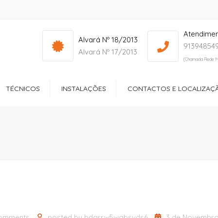
Atendime
info@yourdomain.com
Mon - Sat: 7:00 - 17:00
Alvará Nº 18/2013
913948549
Alvará Nº 17/2013
(Chamada Rede M
TÉCNICOS
INSTALAÇÕES
CONTACTOS E LOCALIZAÇ
ços
Receção
ltório
Quartos
dos Especiais
Zonas de Lazer
ção Sociocultural
Sala de Refeições
Ginásio
omments
posted by
bdgrrw5wgbsvds6
3 de Novembro