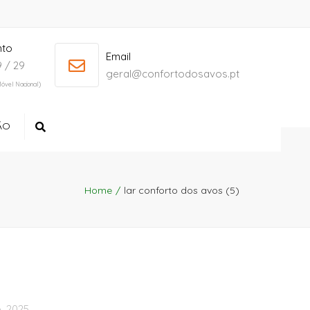
nto
+ 386 40 111 5555
info@yourdomain.com
Email
 / 29
geral@confortodosavos.pt
óvel Nacional)
ÃO
Search
Home
lar conforto dos avos (5)
, 2025