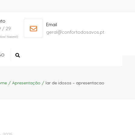
nto
+ 386 40 111 5555
info@yourdomain.com
Email
 / 29
geral@confortodosavos.pt
óvel Nacional)
ÃO
Search
ome
Apresentação
lar de idosos – apresentacao
, 2025