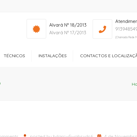
Atendime
info@yourdomain.com
Mon - Sat: 7:00 - 17:00
Alvará Nº 18/2013
913948549
Alvará Nº 17/2013
(Chamada Rede M
TÉCNICOS
INSTALAÇÕES
CONTACTOS E LOCALIZAÇ
ços
Receção
o
ltório
Quartos
H
dos Especiais
Zonas de Lazer
ção Sociocultural
Sala de Refeições
Ginásio
omments
posted by
bdgrrw5wgbsvds6
4 de Novembro