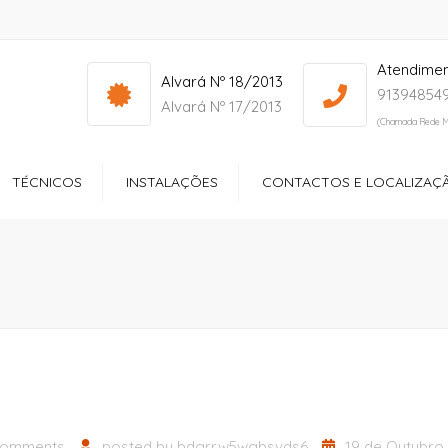
Atendime
info@yourdomain.com
Mon - Sat: 7:00 - 17:00
Alvará Nº 18/2013
913948549
Alvará Nº 17/2013
(Chamada Rede M
TÉCNICOS
INSTALAÇÕES
CONTACTOS E LOCALIZAÇ
ços
Receção
ltório
Quartos
dos Especiais
Zonas de Lazer
ção Sociocultural
Sala de Refeições
Ginásio
comments
posted by
bdgrrw5wgbsvds6
19 de Outubro