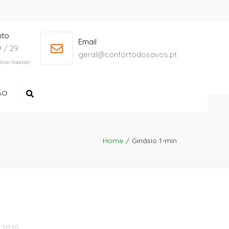
nto
+ 386 40 111 5555
info@yourdomain.com
Email
 / 29
geral@confortodosavos.pt
óvel Nacional)
ÃO
Search
Home
Ginásio 1-min
, 2020