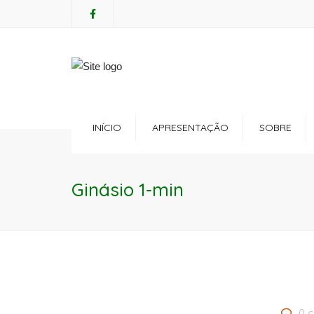
Mon - Sat: 7:00 - 17:00
+ 386 40 111 5555
INÍCIO
APRESENTAÇÃO
SOBRE
Regulamento
Servi
Ginásio 1-min
Política de Privacidade
Consu
Política de Cookies
Cuida
Anima
0 