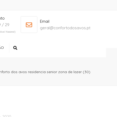
nto
+ 386 40 111 5555
info@yourdomain.com
Email
 / 29
geral@confortodosavos.pt
óvel Nacional)
ÃO
Search
nforto dos avos residencia senior zona de lazer (30)
, 2020