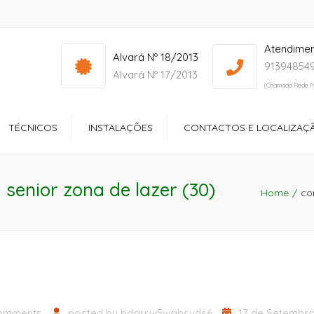
Atendime
info@yourdomain.com
Mon - Sat: 7:00 - 17:00
Alvará Nº 18/2013
913948549
Alvará Nº 17/2013
(Chamada Rede M
TÉCNICOS
INSTALAÇÕES
CONTACTOS E LOCALIZAÇ
ços
Receção
 senior zona de lazer (30)
ltório
Quartos
Home
co
dos Especiais
Zonas de Lazer
ção Sociocultural
Sala de Refeições
Ginásio
omments
posted by
bdgrrw5wgbsvds6
17 de Setembro