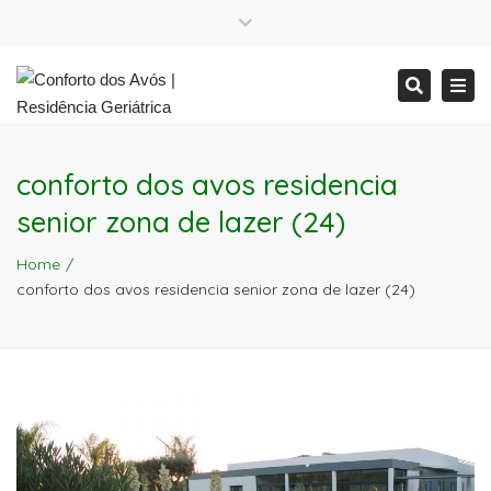
Close
Mon - Sat: 7:00 - 17:00
+ 386 40 111 5555
top
Tog
Search
bar
info@yourdomain.com
Mon - Sat: 7:00 - 17:00
nav
+ 386 40 111 5555
info@yourdomain.com
conforto dos avos residencia
senior zona de lazer (24)
Home
conforto dos avos residencia senior zona de lazer (24)