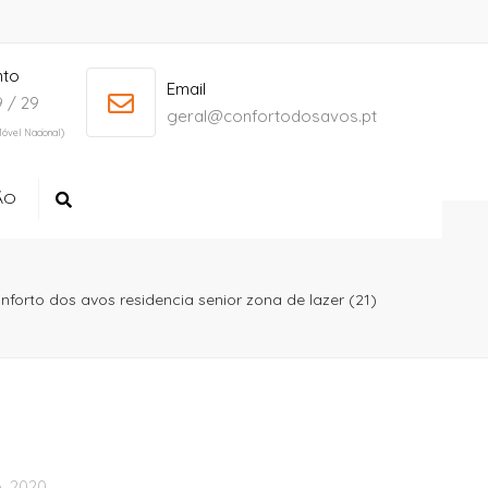
nto
+ 386 40 111 5555
info@yourdomain.com
Email
 / 29
geral@confortodosavos.pt
óvel Nacional)
ÃO
Search
nforto dos avos residencia senior zona de lazer (21)
, 2020