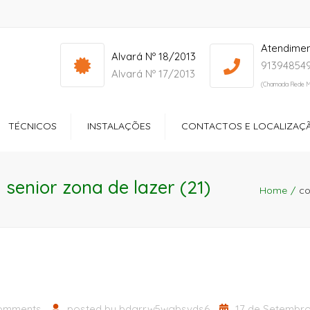
Atendime
info@yourdomain.com
Mon - Sat: 7:00 - 17:00
Alvará Nº 18/2013
913948549
Alvará Nº 17/2013
(Chamada Rede M
TÉCNICOS
INSTALAÇÕES
CONTACTOS E LOCALIZAÇ
ços
Receção
 senior zona de lazer (21)
ltório
Quartos
Home
co
dos Especiais
Zonas de Lazer
ção Sociocultural
Sala de Refeições
Ginásio
omments
posted by
bdgrrw5wgbsvds6
17 de Setembro