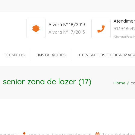
Atendime
info@yourdomain.com
Mon - Sat: 7:00 - 17:00
Alvará Nº 18/2013
913948549
Alvará Nº 17/2013
(Chamada Rede M
TÉCNICOS
INSTALAÇÕES
CONTACTOS E LOCALIZAÇ
ços
Receção
 senior zona de lazer (17)
ltório
Quartos
Home
co
dos Especiais
Zonas de Lazer
ção Sociocultural
Sala de Refeições
Ginásio
omments
posted by
bdgrrw5wgbsvds6
17 de Setembro