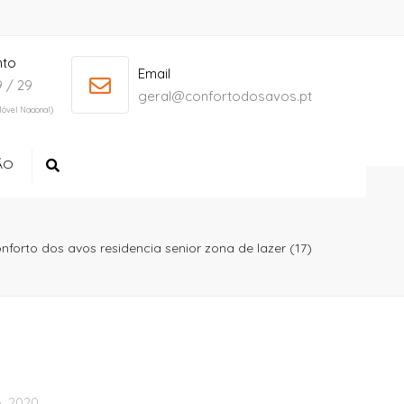
nto
+ 386 40 111 5555
info@yourdomain.com
Email
 / 29
geral@confortodosavos.pt
óvel Nacional)
ÃO
Search
nforto dos avos residencia senior zona de lazer (17)
, 2020