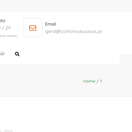
nto
+ 386 40 111 5555
info@yourdomain.com
Email
 / 29
geral@confortodosavos.pt
óvel Nacional)
ÃO
Search
Home
1
, 2014