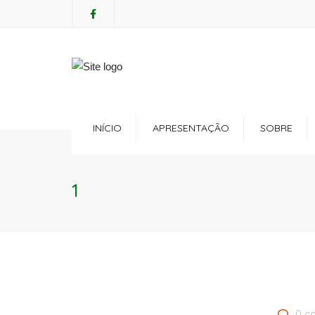
Mon - Sat: 7:00 - 17:00
+ 386 40 111 5555
INÍCIO
APRESENTAÇÃO
SOBRE
Regulamento
Servi
1
Política de Privacidade
Consu
Política de Cookies
Cuida
Anima
0 c