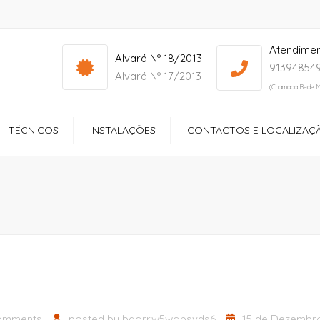
Atendime
info@yourdomain.com
Mon - Sat: 7:00 - 17:00
Alvará Nº 18/2013
913948549
Alvará Nº 17/2013
(Chamada Rede M
TÉCNICOS
INSTALAÇÕES
CONTACTOS E LOCALIZAÇ
ços
Receção
ltório
Quartos
dos Especiais
Zonas de Lazer
ção Sociocultural
Sala de Refeições
Ginásio
omments
posted by
bdgrrw5wgbsvds6
15 de Dezembro