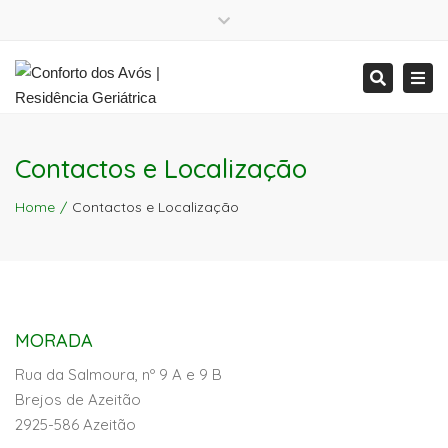
Close
Mon - Sat: 7:00 - 17:00
+ 386 40 111 5555
top
Tog
Search
bar
info@yourdomain.com
Mon - Sat: 7:00 - 17:00
nav
+ 386 40 111 5555
info@yourdomain.com
Contactos e Localização
Home
Contactos e Localização
MORADA
Rua da Salmoura, nº 9 A e 9 B
Brejos de Azeitão
2925-586 Azeitão