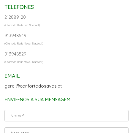
TELEFONES
212889120
(Chamada Rede Fixa Nacional)
913948549
(Chamada Rede Móvel Nacional)
913948529
(Chamada Rede Móvel Nacional)
EMAIL
geral@confortodosavos.pt
ENVIE-NOS A SUA MENSAGEM